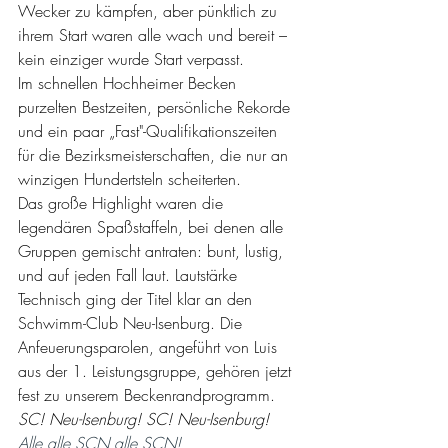
Wecker zu kämpfen, aber pünktlich zu 
ihrem Start waren alle wach und bereit – 
kein einziger wurde Start verpasst. 
Im schnellen Hochheimer Becken 
purzelten Bestzeiten, persönliche Rekorde 
und ein paar „Fast"-Qualifikationszeiten 
für die Bezirksmeisterschaften, die nur an 
winzigen Hundertsteln scheiterten.
Das große Highlight waren die 
legendären Spaßstaffeln, bei denen alle 
Gruppen gemischt antraten: bunt, lustig, 
und auf jeden Fall laut. Lautstärke 
Technisch ging der Titel klar an den 
Schwimm-Club Neu-Isenburg. Die 
Anfeuerungsparolen, angeführt von Luis 
aus der 1. Leistungsgruppe, gehören jetzt 
fest zu unserem Beckenrandprogramm. 
SC! Neu-Isenburg! SC! Neu-Isenburg!
Alle alle SCN alle SCN!