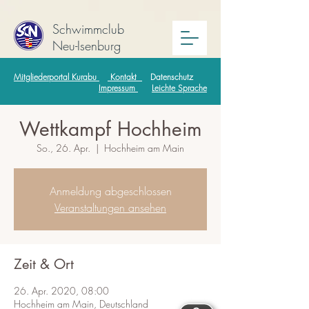
Schwimmclub
Neu-Isenburg
Mitgliederportal Kurabu
Kontakt
Datenschutz
Impressum
Leichte Sprache
Wettkampf Hochheim
So., 26. Apr.
  |  
Hochheim am Main
Anmeldung abgeschlossen
Veranstaltungen ansehen
Zeit & Ort
26. Apr. 2020, 08:00
Hochheim am Main, Deutschland