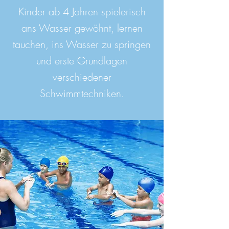
Kinder ab 4 Jahren spielerisch
ans Wasser gewöhnt, lernen
tauchen, ins Wasser zu springen
und erste Grundlagen
verschiedener
Schwimmtechniken.