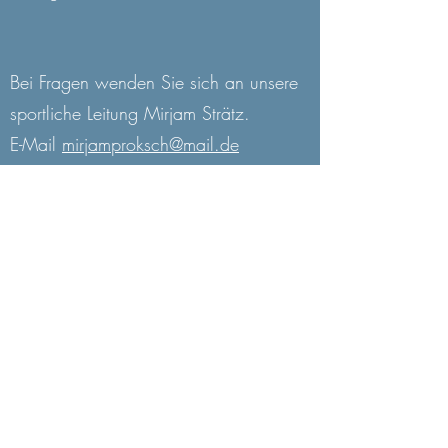
Bei Fragen wenden Sie sich an unsere
sportliche Leitung Mirjam Strätz.
E-Mail
mirjamproksch@mail.de
Anmeldeformular:
Weitere Informationen