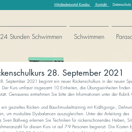
Mitgliederportal Kurabu
Kontakt
Datenschutz
24 Stunden Schwimmen
Schwimmen
Paras
kenschulkurs 28. September 2021
8. September 2021 beginnt ein neuer Rückenschulkurs in der neuen Spo
). Der Kurs umfasst insgesamt 10 Einheiten, die Übungseinheiten finden
tatt. Genaueres entnehmen Sie bitte den Informationen unter der Rubrik 
t ein gezieltes Rücken- und Bauchmuskeltraining mit Kräftigungs-, Dehnun
n, um muskuläre Dysbalancen auszugleichen. Unter der Anleitung des 
ers Sven Ballweg erlernen Sie Techniken für rückenschonendes Heben, S
nehmeranzahl für diesen Kurs ist auf 7-9 Personen begrenzt. Die Kosten b