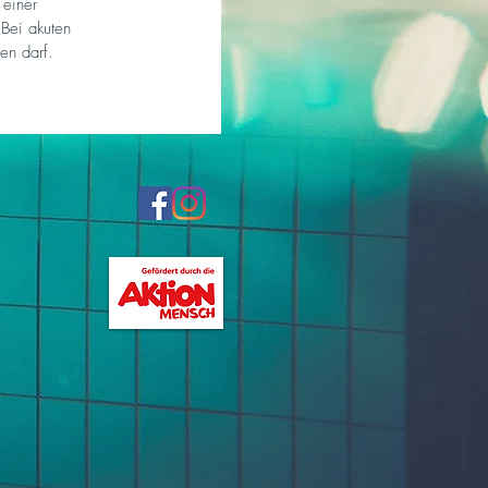
einer 
Bei akuten 
en darf.