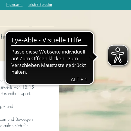
Impressum
Leichte Sprache
chwimmen
More
rthalle am 
 jeweils von 18:15 
Gesundheitssport.
gs- und 
itzen und Bewegen 
elaufen sich für 