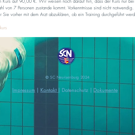
 Kurs auf 90,00 €. Wir weisen noch darauf hin, dass der Kurs nur bei 
hl von 7 Personen zustande kommt. Vorkenntnisse sind nicht notwendig. 
r Sie vorher mit dem Arzt abzuklären, ob ein Training durchgeführt werd
kurs
​© SC Neu-Isenburg 2024
Impressum
|
Kontakt
|
Datenschutz
|
Dokumente